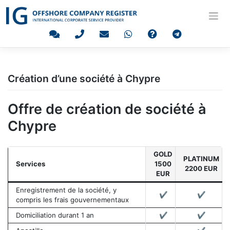
Skip
to
content
Création d’une société à Chypre
Offre de création de société à
Chypre
GOLD
PLATINUM
Services
1500
2200 EUR
EUR
Enregistrement de la société, y
✔︎
✔︎
compris les frais gouvernementaux
Domiciliation durant 1 an
✔︎
✔︎