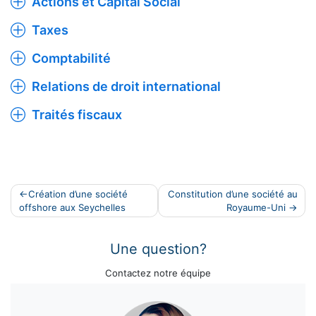
Actions et Capital Social
Taxes
Comptabilité
Relations de droit international
Traités fiscaux
Navigation
Création d’une société
Constitution d’une société au
offshore aux Seychelles
Royaume-Uni
de
l’article
Une question?
Contactez notre équipe